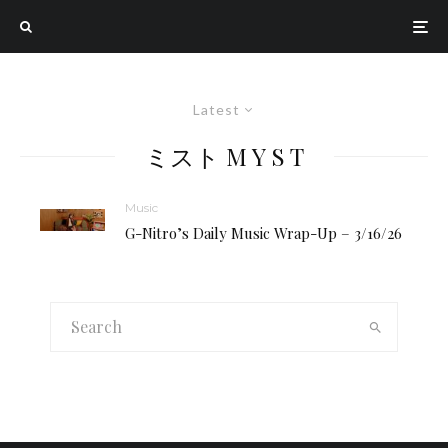
Latest
ミスト M Y S T
Music
G-Nitro’s Daily Music Wrap-Up – 3/16/26